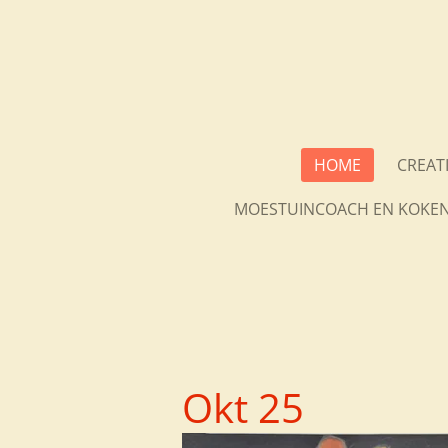
Ga
direct
naar
de
hoofdinhoud
HOME
CREAT
MOESTUINCOACH EN KOKEN
Okt 25