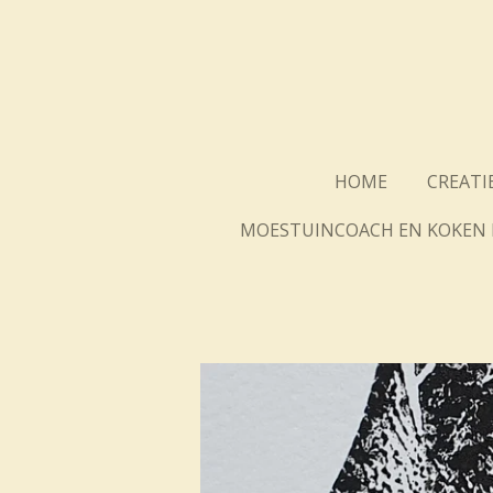
Ga
direct
naar
de
hoofdinhoud
HOME
CREATI
MOESTUINCOACH EN KOKEN 