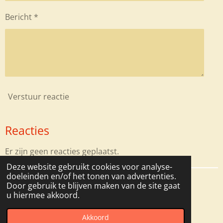
Bericht *
Verstuur reactie
Reacties
Er zijn geen reacties geplaatst.
Deze website gebruikt cookies voor analyse-
doeleinden en/of het tonen van advertenties.
Door gebruik te blijven maken van de site gaat
F
I
u hiermee akkoord.
a
n
© 2023 - 2026 De Moervos
c
s
Akkoord
Powered by
JouwWeb
e
t