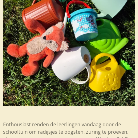
Enthousiast renden de leerlingen vandaag door de
schooltuin om radijsjes te oogsten, zuring te proeven,