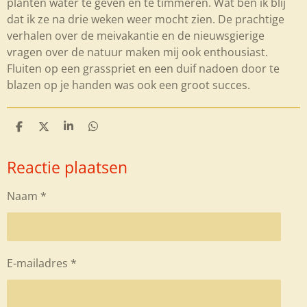
planten water te geven en te timmeren. Wat ben ik blij
dat ik ze na drie weken weer mocht zien. De prachtige
verhalen over de meivakantie en de nieuwsgierige
vragen over de natuur maken mij ook enthousiast.
Fluiten op een grasspriet en een duif nadoen door te
blazen op je handen was ook een groot succes.
D
D
S
D
e
e
h
e
l
e
a
l
Reactie plaatsen
e
l
r
e
n
e
n
Naam *
E-mailadres *