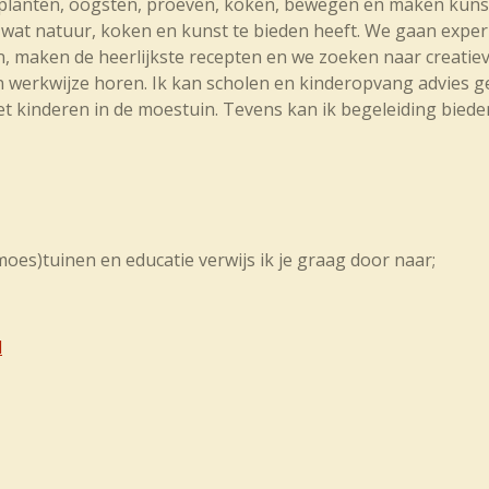
, planten, oogsten, proeven, koken, bewegen en maken kun
t natuur, koken en kunst te bieden heeft. We gaan experi
, maken de heerlijkste recepten en we zoeken naar creati
jn werkwijze horen. Ik kan scholen en kinderopvang advies g
t kinderen in de moestuin. Tevens kan ik begeleiding biede
oes)tuinen en educatie verwijs ik je graag door naar;
l