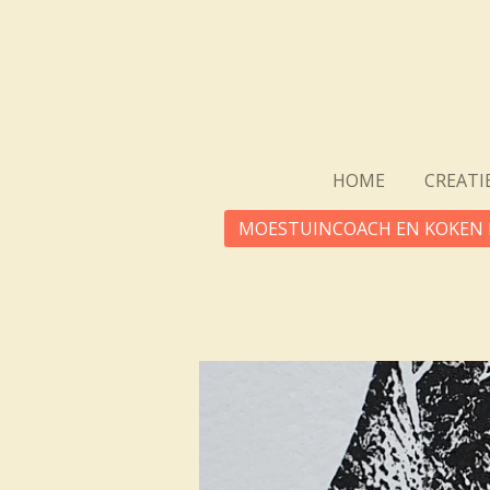
Ga
direct
naar
de
hoofdinhoud
HOME
CREATI
MOESTUINCOACH EN KOKEN 